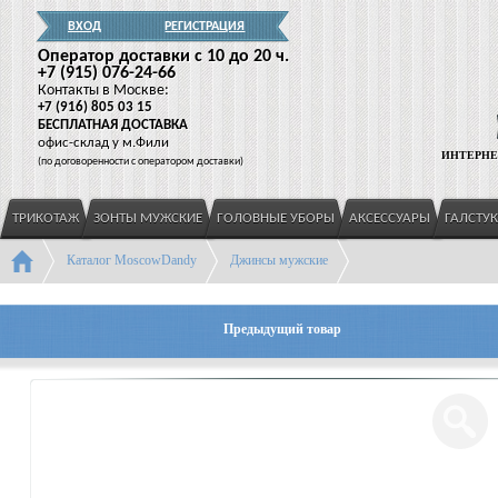
ВХОД
РЕГИСТРАЦИЯ
Оператор доставки c 10 до 20 ч.
+7
(915
) 076-24-66
Контакты в Москве:
+7
(916
) 805 03 15
БЕСПЛАТНАЯ ДОСТАВКА
офис-склад у м.Фили
ИНТЕРНЕ
(
по договоренности с оператором доставки)
ТРИКОТАЖ
ЗОНТЫ МУЖСКИЕ
ГОЛОВНЫЕ УБОРЫ
АКСЕССУАРЫ
ГАЛСТУ
Каталог MoscowDandy
Джинсы мужские
Предыдущий товар