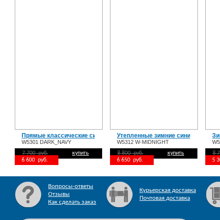
Прямые классические синие мужские джинсы W5301 DARK_NAVY
Утепленные зимние синие джинсы
Зи
W5301 DARK_NAVY
W5312 W-MIDNIGHT
W5
7 700 руб.
купить
8 800 руб.
купить
8 
6 600 руб.
6 650 руб.
5 
Вопросы-ответы
Курьерская доставка
Отзывы
Почтовая доставка
Как сделать заказ