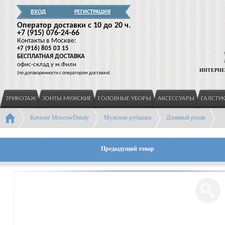
ВХОД
РЕГИСТРАЦИЯ
Оператор доставки c 10 до 20 ч.
+7
(915
) 076-24-66
Контакты в Москве:
+7
(916
) 805 03 15
БЕСПЛАТНАЯ ДОСТАВКА
офис-склад у м.Фили
ИНТЕРНЕ
(
по договоренности с оператором доставки)
ТРИКОТАЖ
ЗОНТЫ МУЖСКИЕ
ГОЛОВНЫЕ УБОРЫ
АКСЕССУАРЫ
ГАЛСТУ
Каталог MoscowDandy
Мужские рубашки
Длинный рукав
Предыдущий товар