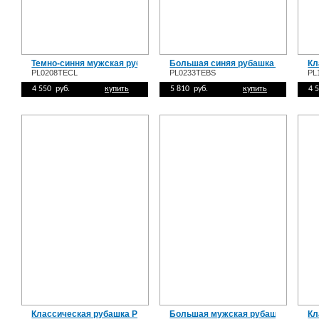
Темно-синня мужская рубашка PL0208TECL
Большая синяя рубашка PL0233T
Кл
PL0208TECL
PL0233TEBS
PL
4 550 руб.
купить
5 810 руб.
купить
4 
Классическая рубашка PL1642TCL
Большая мужская рубашка PL023
Кл