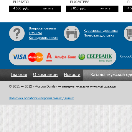
PL1642TCL
PL0239TEBS
PL
4 550 руб.
купить
5 810 руб.
купить
4 
Вопросы-ответы
Курьерская доставка
Отзывы
Почтовая доставка
Как сделать заказ
Спосо
Главная
О компании
Новости
Каталог мужской о
© 2011 — 2012
«MoscowDandy
» — интернет-магазин мужской одежды
Политика обработки персональных данных