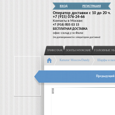
ВХОД
РЕГИСТРАЦИЯ
Оператор доставки c 10 до 20 ч.
+7
(915
) 076-24-66
Контакты в Москве:
+7
(916
) 805 03 15
БЕСПЛАТНАЯ ДОСТАВКА
офис-склад у м.Фили
(
по договоренности с оператором доставки)
ТРИКОТАЖ
ЗОНТЫ МУЖСКИЕ
ГОЛОВНЫЕ У
Каталог MoscowDandy
Шарфы и пал
Предыдущий 
Loading...