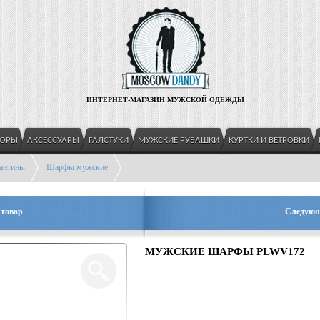
ИНТЕРНЕТ-МАГАЗИН МУЖСКОЙ ОДЕЖДЫ
БОРЫ
АКСЕССУАРЫ
ГАЛСТУКИ
МУЖСКИЕ РУБАШКИ
КУРТКИ И ВЕТРОВКИ
антины
Шарфы мужские
товар
Следующ
МУЖСКИЕ ШАРФЫ PLWV172