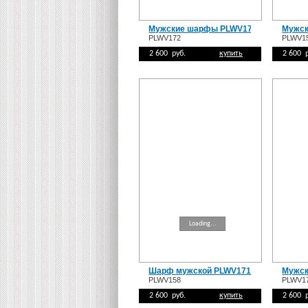
Мужские шарфы PLWV172
Мужск
PLWV172
PLWV1
2 600 руб.
купить
2 600 
Loading...
Шарф мужской PLWV171
Мужск
PLWV158
PLWV1
2 600 руб.
купить
2 600 