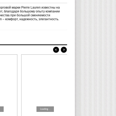
орговой марки
Pierre
Lauren
известны на
ет, благодаря большому опыту компании
ачества при большой сменяемости
en
– комфорт, надежность, элегантность.
.
Loading...
Loading...