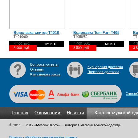
Водолазка-свитер T4010.60
Водолазка Tom Farr T4058.52
Во
T4010/60
T4058/52
TT
4 400 руб.
купить
4 400 руб.
купить
4 
3 900 руб.
3 800 руб.
3 
Вопросы-ответы
Курьерская доставка
Отзывы
Почтовая доставка
Как сделать заказ
Спосо
Главная
О компании
Новости
Каталог мужской о
© 2011 — 2012
«MoscowDandy
» — интернет-магазин мужской одежды
Политика обработки персональных данных