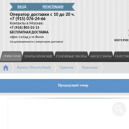
ВХОД
РЕГИСТРАЦИЯ
Оператор доставки c 10 до 20 ч.
+7
(915
) 076-24-66
Контакты в Москве:
+7
(916
) 805 03 15
БЕСПЛАТНАЯ ДОСТАВКА
офис-склад у м.Фили
ИНТЕРНЕ
(
по договоренности с оператором доставки)
ТРИКОТАЖ
ЗОНТЫ МУЖСКИЕ
ГОЛОВНЫЕ УБОРЫ
АКСЕССУАРЫ
ГАЛСТУ
Каталог MoscowDandy
Трикотаж
Водолазки
Предыдущий товар