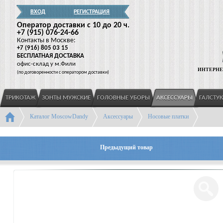
ВХОД
РЕГИСТРАЦИЯ
Оператор доставки c 10 до 20 ч.
+7
(915
) 076-24-66
Контакты в Москве:
+7
(916
) 805 03 15
БЕСПЛАТНАЯ ДОСТАВКА
офис-склад у м.Фили
ИНТЕРНЕ
(
по договоренности с оператором доставки)
ТРИКОТАЖ
ЗОНТЫ МУЖСКИЕ
ГОЛОВНЫЕ УБОРЫ
АКСЕССУАРЫ
ГАЛСТУ
Каталог MoscowDandy
Аксессуары
Носовые платки
Предыдущий товар