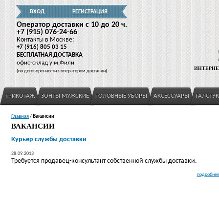
ВХОД
РЕГИСТРАЦИЯ
Оператор доставки c 10 до 20 ч.
+7
(915
) 076-24-66
Контакты в Москве:
+7
(916
) 805 03 15
БЕСПЛАТНАЯ ДОСТАВКА
офис-склад у м.Фили
ИНТЕРНЕ
(
по договоренности с оператором доставки)
ТРИКОТАЖ
ЗОНТЫ МУЖСКИЕ
ГОЛОВНЫЕ УБОРЫ
АКСЕССУАРЫ
ГАЛСТУ
Главная
/
Вакансии
ВАКАНСИИ
Курьер службы доставки
28.09.2013
Требуется продавец-консультант собственной службы доставки.
подробне