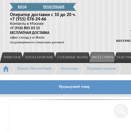
ВХОД
РЕГИСТРАЦИЯ
Оператор доставки c 10 до 20 ч.
+7
(915
) 076-24-66
Контакты в Москве:
+7
(916
) 805 03 15
БЕСПЛАТНАЯ ДОСТАВКА
офис-склад у м.Фили
ИНТЕРНЕ
(
по договоренности с оператором доставки)
ТРИКОТАЖ
ЗОНТЫ МУЖСКИЕ
ГОЛОВНЫЕ УБОРЫ
АКСЕССУАРЫ
ГАЛСТУ
Каталог MoscowDandy
Аксессуары
Подтяжки мужские
Предыдущий товар