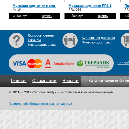
Мужские подтяжки в клетку Mr 16
Мужские подтяжки PRL-024
По
Mr 16
PRL-024
PR
3 200 руб.
купить
1 600 руб.
купить
1 
Вопросы-ответы
Курьерская доставка
Отзывы
Почтовая доставка
Как сделать заказ
Спосо
Главная
О компании
Новости
Каталог мужской о
© 2011 — 2012
«MoscowDandy
» — интернет-магазин мужской одежды
Политика обработки персональных данных