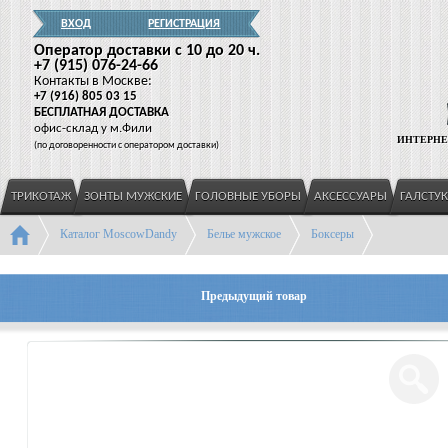
ВХОД
РЕГИСТРАЦИЯ
Оператор доставки c 10 до 20 ч.
+7
(915
) 076-24-66
Контакты в Москве:
+7
(916
) 805 03 15
БЕСПЛАТНАЯ ДОСТАВКА
офис-склад у м.Фили
ИНТЕРНЕ
(
по договоренности с оператором доставки)
ТРИКОТАЖ
ЗОНТЫ МУЖСКИЕ
ГОЛОВНЫЕ УБОРЫ
АКСЕССУАРЫ
ГАЛСТУ
Каталог MoscowDandy
Белье мужское
Боксеры
Предыдущий товар