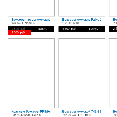
Боксеры-трусы мужские W3052BC
Боксеры мужские Fabio 15/1-116/2
Бо
W3052BC Черный
15/1-116/210
Р3
2 500 руб.
купить
2 500 руб.
купить
2 
2 200 руб.
Красные боксеры PRIMAL P3424.42
Боксеры мужской 742-29 COTONE
Бо
P3424.42 Красные р XL
742-29 COTONE BLAST
90