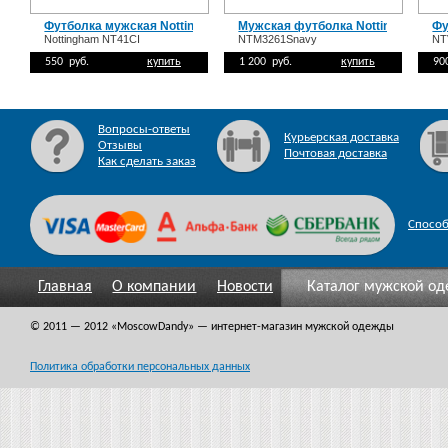
Футболка мужская Nottingham NT41CI
Мужская футболка Nottingham NT
Фу
Nottingham NT41CI
NTM3261Snavy
NT
550 руб.
купить
1 200 руб.
купить
90
Вопросы-ответы
Курьерская доставка
Отзывы
Почтовая доставка
Как сделать заказ
Спосо
Главная
О компании
Новости
Каталог мужской о
© 2011 — 2012
«MoscowDandy
» — интернет-магазин мужской одежды
Политика обработки персональных данных