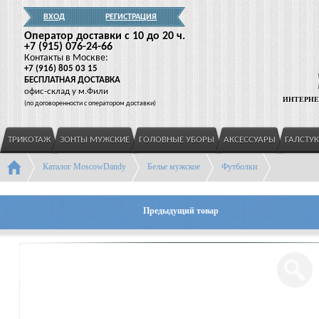
ВХОД
РЕГИСТРАЦИЯ
Оператор доставки c 10 до 20 ч.
+7
(915
) 076-24-66
Контакты в Москве:
+7
(916
) 805 03 15
БЕСПЛАТНАЯ ДОСТАВКА
офис-склад у м.Фили
ИНТЕРНЕ
(
по договоренности с оператором доставки)
ТРИКОТАЖ
ЗОНТЫ МУЖСКИЕ
ГОЛОВНЫЕ УБОРЫ
АКСЕССУАРЫ
ГАЛСТУ
Каталог MoscowDandy
Белье мужское
Футболки
Предыдущий товар