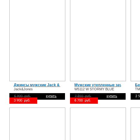
Джинсы мужские Jack & Jones
Мужские утепленные зауженные 
Бе
Jack&Jones
W5112 W STORMY BLUE
TM
6 900 руб.
купить
7 850 руб.
купить
2 
3 900 руб.
6 700 руб.