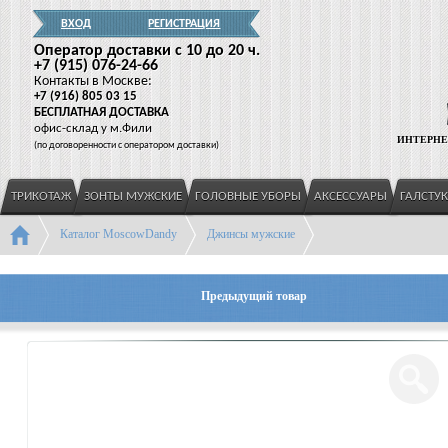
ВХОД
РЕГИСТРАЦИЯ
Оператор доставки c 10 до 20 ч.
+7
(915
) 076-24-66
Контакты в Москве:
+7
(916
) 805 03 15
БЕСПЛАТНАЯ ДОСТАВКА
офис-склад у м.Фили
ИНТЕРНЕ
(
по договоренности с оператором доставки)
ТРИКОТАЖ
ЗОНТЫ МУЖСКИЕ
ГОЛОВНЫЕ УБОРЫ
АКСЕССУАРЫ
ГАЛСТУ
Каталог MoscowDandy
Джинсы мужские
Предыдущий товар