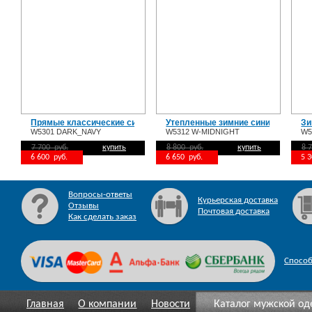
Прямые классические синие мужские джинсы W5301 DARK_NAVY
Утепленные зимние синие джинсы
Зи
W5301 DARK_NAVY
W5312 W-MIDNIGHT
W5
7 700 руб.
купить
8 800 руб.
купить
8 
6 600 руб.
6 650 руб.
5 
Вопросы-ответы
Курьерская доставка
Отзывы
Почтовая доставка
Как сделать заказ
Спосо
Главная
О компании
Новости
Каталог мужской о