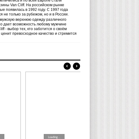
еличились и по всей Европе стали
ины Van Cliff. На российском рынке
вые появилась в 1992 году. С 1997 года
я не только за рубежом, но и в России.
т мужскую верхнюю одежду различного
что дает возможность любому мужчине
iff - выбор тех, кто заботится о своём
 ценит превосходное качество и стремится
.
Loading...
Loading...