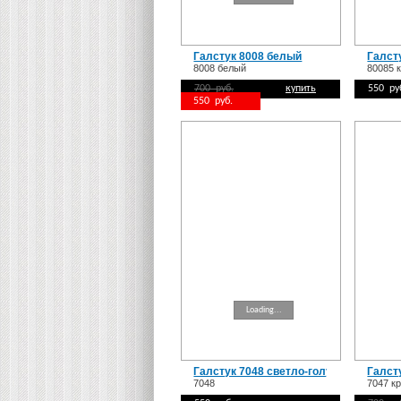
Галстук 8008 белый
Галст
8008 белый
80085 
700 руб.
купить
550 ру
550 руб.
Loading...
Галстук 7048 светло-голубой
Галст
7048
7047 к