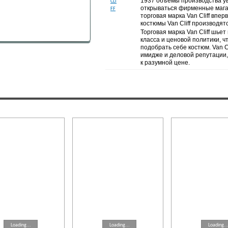
1937 объемы производства ув
открываться фирменные магаз
торговая марка Van Cliff впер
костюмы Van Cliff производятс
Торговая марка Van Cliff шье
класса и ценовой политики, 
подобрать себе костюм. Van Cl
имидже и деловой репутации,
к разумной цене.
Loading...
Loading...
Loading..