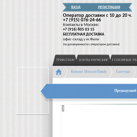
ВХОД
РЕГИСТРАЦИЯ
Оператор доставки c 10 до 20 ч.
+7
(915
) 076-24-66
Контакты в Москве:
+7
(916
) 805 03 15
БЕСПЛАТНАЯ ДОСТАВКА
офис-склад у м.Фили
(
по договоренности с оператором доставки)
ТРИКОТАЖ
ЗОНТЫ МУЖСКИЕ
ГОЛОВНЫЕ У
Каталог MoscowDandy
Галстуки
Предыдущий 
Loading...