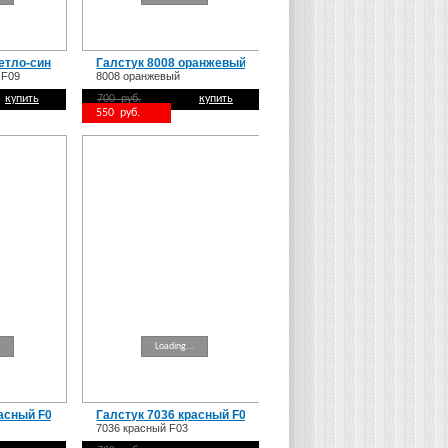
етло-синий F09
Галстук 8008 оранжевый
Галстук 7036 бордовый F
 F09
8008 оранжевый
7036 бордовый F 01
купить
700 руб.
купить
700 руб.
купить
550 руб.
550 руб.
.
Loading...
Loading...
расный F04
Галстук 7036 красный F03
Галстук 80085 серый
7036 красный F03
80085 серый