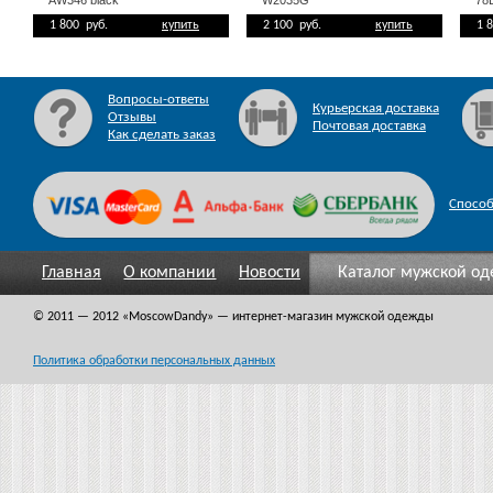
AW346 black
W2035G
78
1 800 руб.
купить
2 100 руб.
купить
1 
Вопросы-ответы
Курьерская доставка
Отзывы
Почтовая доставка
Как сделать заказ
Спосо
Главная
О компании
Новости
Каталог мужской о
© 2011 — 2012
«MoscowDandy
» — интернет-магазин мужской одежды
Политика обработки персональных данных