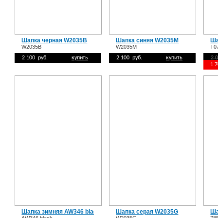
Шапка черная W2035B
Шапка синяя W2035M
Ша
W2035B
W2035M
T0
2 100 руб.
купить
2 100 руб.
купить
2 
1 
Шапка зимняя AW346 black
Шапка серая W2035G
Ша