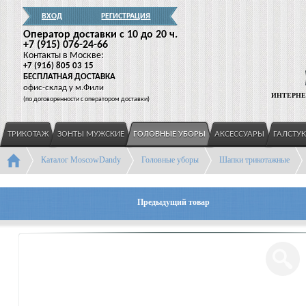
ВХОД
РЕГИСТРАЦИЯ
Оператор доставки c 10 до 20 ч.
+7
(915
) 076-24-66
Контакты в Москве:
+7
(916
) 805 03 15
БЕСПЛАТНАЯ ДОСТАВКА
офис-склад у м.Фили
ИНТЕРНЕ
(
по договоренности с оператором доставки)
ТРИКОТАЖ
ЗОНТЫ МУЖСКИЕ
ГОЛОВНЫЕ УБОРЫ
АКСЕССУАРЫ
ГАЛСТУ
Каталог MoscowDandy
Головные уборы
Шапки трикотажные
Предыдущий товар