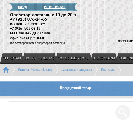
ВХОД
РЕГИСТРАЦИЯ
Оператор доставки c 10 до 20 ч.
+7
(915
) 076-24-66
Контакты в Москве:
+7
(916
) 805 03 15
БЕСПЛАТНАЯ ДОСТАВКА
офис-склад у м.Фили
ИНТЕРНЕ
(
по договоренности с оператором доставки)
ТРИКОТАЖ
ЗОНТЫ МУЖСКИЕ
ГОЛОВНЫЕ УБОРЫ
АКСЕССУАРЫ
ГАЛСТУ
Каталог MoscowDandy
Костюмы и пиджаки
Костюмы
Предыдущий товар