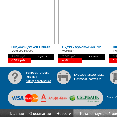
Пиджак мужской в клетку Van Cliff VC98099 Герберт
Пиджак мужской Van Cliff Амиго
Пи
VC98099 Герберт
VC98037
T7
9 900 руб.
купить
7 500 руб.
купить
5 
6 600 руб.
4 900 руб.
6 
Вопросы-ответы
Курьерская доставка
Отзывы
Почтовая доставка
Как сделать заказ
Спосо
Главная
О компании
Новости
Каталог мужской о