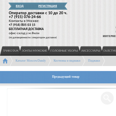
ВХОД
РЕГИСТРАЦИЯ
Оператор доставки c 10 до 20 ч.
+7
(915
) 076-24-66
Контакты в Москве:
+7
(916
) 805 03 15
БЕСПЛАТНАЯ ДОСТАВКА
офис-склад у м.Фили
ИНТЕРНЕ
(
по договоренности с оператором доставки)
ТРИКОТАЖ
ЗОНТЫ МУЖСКИЕ
ГОЛОВНЫЕ УБОРЫ
АКСЕССУАРЫ
ГАЛСТУ
Каталог MoscowDandy
Костюмы и пиджаки
Пиджаки
Предыдущий товар