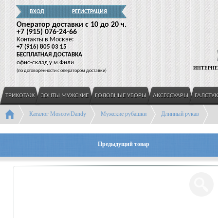
ВХОД
РЕГИСТРАЦИЯ
Оператор доставки c 10 до 20 ч.
+7
(915
) 076-24-66
Контакты в Москве:
+7
(916
) 805 03 15
БЕСПЛАТНАЯ ДОСТАВКА
офис-склад у м.Фили
ИНТЕРНЕ
(
по договоренности с оператором доставки)
ТРИКОТАЖ
ЗОНТЫ МУЖСКИЕ
ГОЛОВНЫЕ УБОРЫ
АКСЕССУАРЫ
ГАЛСТУ
Каталог MoscowDandy
Мужские рубашки
Длинный рукав
Предыдущий товар