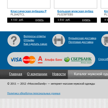
Классическая рубашка PL1642TCL
Большая мужская рубашка PL023
Кл
PL1642TCL
PL0239TEBS
PL
4 550 руб.
купить
5 810 руб.
купить
4 
Вопросы-ответы
Курьерская доставка
Отзывы
Почтовая доставка
Как сделать заказ
Спосо
Главная
О компании
Новости
Каталог мужской о
© 2011 — 2012
«MoscowDandy
» — интернет-магазин мужской одежды
Политика обработки персональных данных