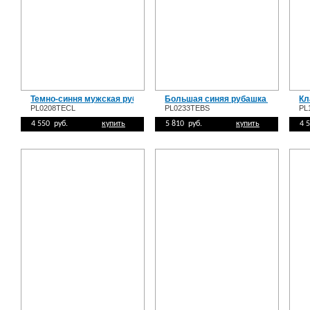
Темно-синня мужская рубашка PL0208TECL
Большая синяя рубашка PL0233T
Кл
PL0208TECL
PL0233TEBS
PL
4 550 руб.
купить
5 810 руб.
купить
4 