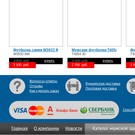
Футболка синяя W3933 INK
Мужские футболки T4054.30
Фу
W3933 INK
T4054.30
T4
3 800 руб.
купить
3 400 руб.
купить
2 
3 100 руб.
2 700 руб.
1 
Вопросы-ответы
Курьерская доставка
Отзывы
Почтовая доставка
Как сделать заказ
Спосо
Главная
О компании
Новости
Каталог мужской о