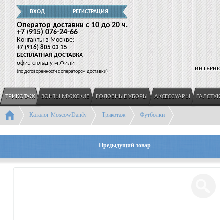
ВХОД
РЕГИСТРАЦИЯ
Оператор доставки c 10 до 20 ч.
+7
(915
) 076-24-66
Контакты в Москве:
+7
(916
) 805 03 15
БЕСПЛАТНАЯ ДОСТАВКА
офис-склад у м.Фили
ИНТЕРНЕ
(
по договоренности с оператором доставки)
ТРИКОТАЖ
ЗОНТЫ МУЖСКИЕ
ГОЛОВНЫЕ УБОРЫ
АКСЕССУАРЫ
ГАЛСТУ
Каталог MoscowDandy
Трикотаж
Футболки
Предыдущий товар