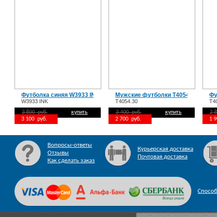
Футболка синяя W3933 INK
Мужские футболки T4054.30
Фу
W3933 INK
T4054.30
T4
3 800 руб.
купить
3 400 руб.
купить
2 
3 100 руб.
2 700 руб.
1 
Вопросы-ответы
Курьерская доставка
Отзывы
Почтовая доставка
Как сделать заказ
Спосо