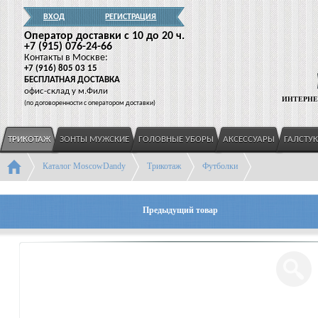
ВХОД
РЕГИСТРАЦИЯ
Оператор доставки c 10 до 20 ч.
+7
(915
) 076-24-66
Контакты в Москве:
+7
(916
) 805 03 15
БЕСПЛАТНАЯ ДОСТАВКА
офис-склад у м.Фили
ИНТЕРНЕ
(
по договоренности с оператором доставки)
ТРИКОТАЖ
ЗОНТЫ МУЖСКИЕ
ГОЛОВНЫЕ УБОРЫ
АКСЕССУАРЫ
ГАЛСТУ
Каталог MoscowDandy
Трикотаж
Футболки
Предыдущий товар