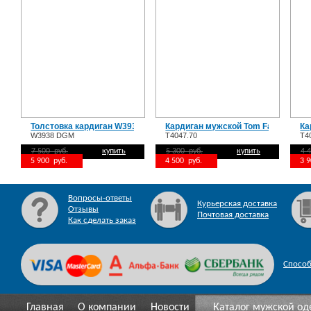
Толстовка кардиган W3938 DARK_GREY_MELANGE
Кардиган мужской Tom Farr T4047.
Ка
W3938 DGM
T4047.70
T4
7 500 руб.
купить
5 300 руб.
купить
4 
5 900 руб.
4 500 руб.
3 
Вопросы-ответы
Курьерская доставка
Отзывы
Почтовая доставка
Как сделать заказ
Спосо
Главная
О компании
Новости
Каталог мужской о