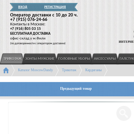
ВХОД
РЕГИСТРАЦИЯ
Оператор доставки c 10 до 20 ч.
+7
(915
) 076-24-66
Контакты в Москве:
+7
(916
) 805 03 15
БЕСПЛАТНАЯ ДОСТАВКА
офис-склад у м.Фили
ИНТЕРНЕ
(
по договоренности с оператором доставки)
ТРИКОТАЖ
ЗОНТЫ МУЖСКИЕ
ГОЛОВНЫЕ УБОРЫ
АКСЕССУАРЫ
ГАЛСТУ
Каталог MoscowDandy
Трикотаж
Кардиганы
Предыдущий товар