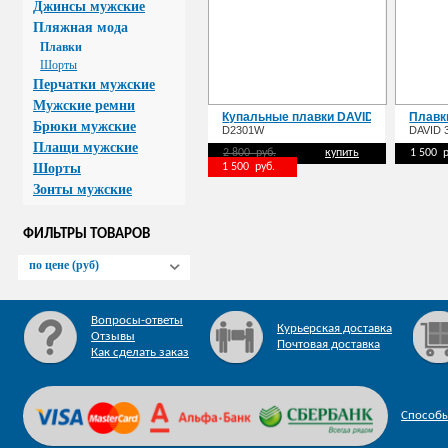
Джинсы мужские
Пляжная мода
Плавки
Шорты
Перчатки мужские
Мужские ремни
Купальные плавки DAVID D2301W
Плавк
Брюки мужские
D2301W
DAVID 
Плащи мужские
2 800 руб.
купить
1 500 р
Шорты
1 500 руб.
Зонты мужские
ФИЛЬТРЫ ТОВАРОВ
по цене (руб)
Вопросы-ответы
Курьерская доставка
Отзывы
Почтовая доставка
Как сделать заказ
Способы